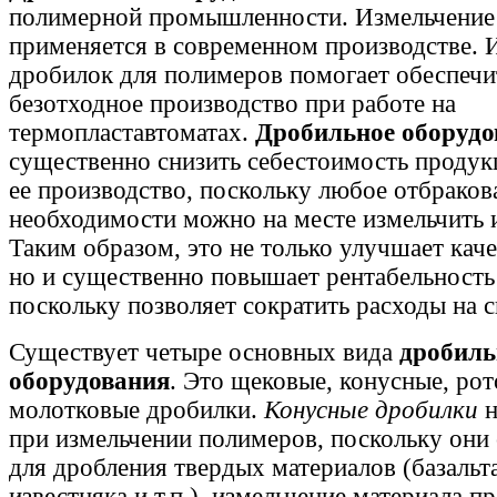
полимерной промышленности. Измельчение
применяется в современном производстве. 
дробилок для полимеров помогает обеспечи
безотходное производство при работе на
термопластавтоматах.
Дробильное оборудо
существенно снизить себестоимость продук
ее производство, поскольку любое отбраков
необходимости можно на месте измельчить и
Таким образом, это не только улучшает кач
но и существенно повышает рентабельность
поскольку позволяет сократить расходы на с
Существует четыре основных вида
дробиль
оборудования
. Это щековые, конусные, ро
молотковые дробилки.
Конусные дробилки
н
при измельчении полимеров, поскольку они
для дробления твердых материалов (базальта
известняка и т.п.), измельчение материала 